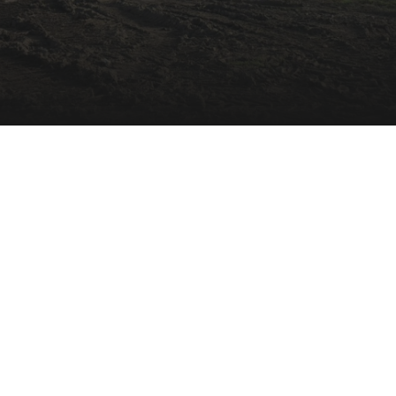
Over de functie
Bij Hörmann Grondboringen zijn we specialist in het
uitvoeren van hoge kwaliteit boringen. Als
Boormeester Verticaal Boren
speel jij een sleutelrol
in het realiseren hiervan.