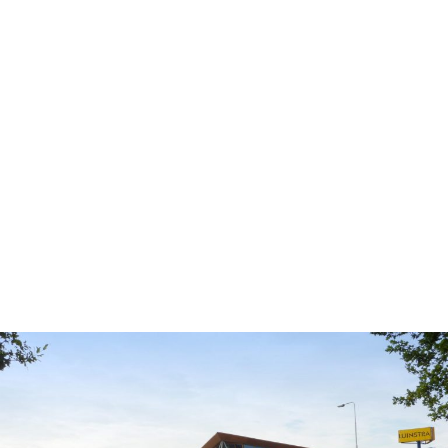
Over Hörmann Grondboringen
Hörmann Grondboringen is een toonaangevend
bedrijf gespecialiseerd in hoge kwaliteit boringen
voor uiteenlopende doeleinden. Wij zijn op zoek naar
een ervaren Boormeester Verticaal Boren om ons
team te versterken. Ben jij een gedreven professional
met passie voor techniek en de juiste ervaring? Dan
nodigen wij jou uit om te solliciteren!
Solliciteren of meer weten?
Neem contact met ons op en wie weet werk jij
binnenkort mee aan de mooiste boorprojecten van
Nederland!