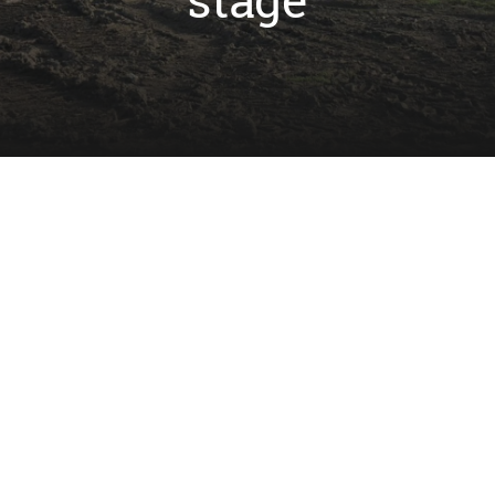
Open sollicitatie / stage
Open sollicitaties (ook voor stageopdrachten) zijn
van harte welkom. Stuur ons per mail je CV en
motivatie toe en wij nemen contact op om de